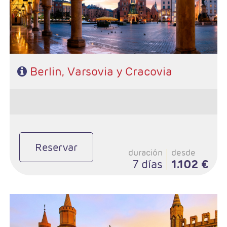
Baleares
Grandes Viajes
Hoteles
Berlin, Varsovia y Cracovia
Reservar
duración
desde
7 días
1.102 €
- Salidas: Lunes
- Ruta: 2 noches Berlin, 2 Praga, 2 Viena, 2 Budapest
- Categoría hotelera: 4*