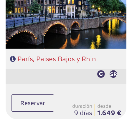
- Ruta: 3 noches París, 1Bruselas, 1 Brujas, 2 Amsterdam, 1
Frankfurt
- Categoría hotelera: 4*
- Régimen: AD
París, Paises Bajos y Rhin
Reservar
duración
desde
9 días
1.649 €