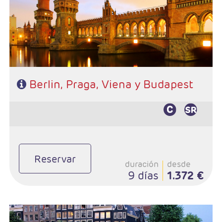
- Régimen: Alojamiento y desayuno
Berlin, Praga, Viena y Budapest
Reservar
duración
desde
9 días
1.372 €
- Salidas: Domingos