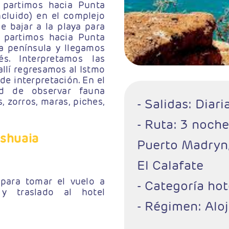
 partimos hacia Punta
cluido) en el complejo
 bajar a la playa para
o partimos hacia Punta
a península y llegamos
s. Interpretamos las
llí regresamos al Istmo
e interpretación. En el
d de observar fauna
- Salidas: Diari
, zorros, maras, piches,
- Ruta: 3 noch
Ushuaia
Puerto Madryn,
El Calafate
 para tomar el vuelo a
- Categoría hot
y traslado al hotel
- Régimen: Alo