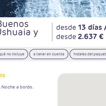
(Buenos
desde
13 días 
Ushuaia y
desde
2.637 €
qué no incluye
a tener en cuenta
hoteles del paque
es
. Noche a bordo.