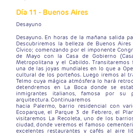
Día 11
- Buenos Aires
Desayuno
Desayuno. En horas de la mañana salida para
Descubriremos la belleza de Buenos Aires
Cívico; comenzando por el imponente Congre
de Mayo con la Casa de Gobierno (Casa 
Metropolitana y el Cabildo. Transitaremos 
una de las joyas mundiales en lo que a Oper
cultural de los porteños. Luego iremos al tr
Telmo cuya mágica atmósfera lo hará retroc
detendremos en La Boca donde se establ
inmigrantes italianos, famosa por su p
arquitectura. Continuaremos
hacia Palermo, barrio residencial con var
Ecoparque, el Parque 3 de Febrero, el Plan
visitaremos La Recoleta, uno de los barrio
ciudad, donde veremos el famoso cementerio
excelentes restaurantes y cafés al aire lib