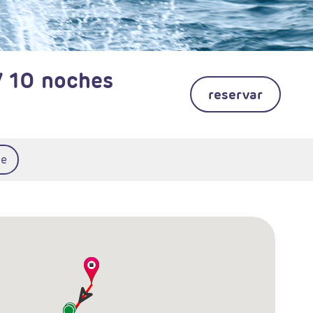
/ 10 noches
reservar
te