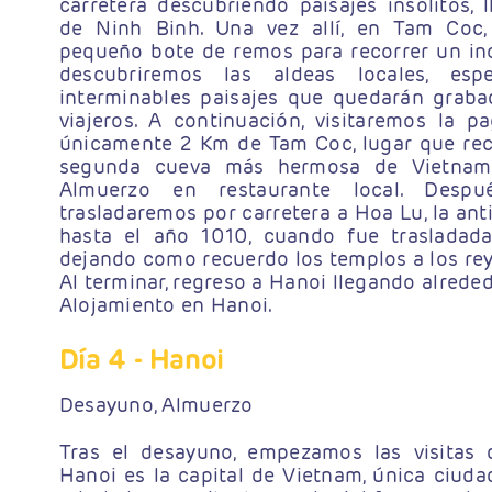
carretera descubriendo paisajes insólitos, 
de Ninh Binh. Una vez allí, en Tam Coc
pequeño bote de remos para recorrer un ino
descubriremos las aldeas locales, esp
interminables paisajes que quedarán grabad
viajeros. A continuación, visitaremos la 
únicamente 2 Km de Tam Coc, lugar que reci
segunda cueva más hermosa de Vietnam"
Almuerzo en restaurante local. Despu
trasladaremos por carretera a Hoa Lu, la ant
hasta el año 1010, cuando fue trasladad
dejando como recuerdo los templos a los rey
Al terminar, regreso a Hanoi llegando alreded
Alojamiento en Hanoi.
Día 4
- Hanoi
Desayuno, Almuerzo
Tras el desayuno, empezamos las visitas 
Hanoi es la capital de Vietnam, única ciuda