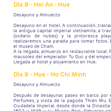
Día 8
- Hoi An - Hue
Desayuno y Almuerzo
Desayuno en el hotel. A continuación, trasla
la antigua capital imperial vietnamita, a tr
(océano de nubes) y la pintoresca pl
realizaremos una parada para tomar fotos. 
el museo de Cham.
A la llegada, almuerzo en restaurante local. P
mausoleo del emperador Tu Duc y del empera
Llegada al hotel y alojamiento en Hue.
Día 9
- Hue - Ho Chi Minh
Desayuno y Almuerzo
Después de desayunar, paseo en barco por e
Perfumes, y visita de la pagoda Thien Mu. E
Ciudadela Imperial, desde donde la Dinastí
1802 y 1945 y su Museo Real. Almuerzo en r