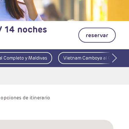
 / 14 noches
reservar
l Completo y Maldivas
Vietnam Camboya al Completo
 opciones de itinerario