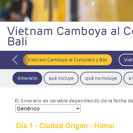
Vietnam Camboya al C
Bali
pleto
Vietnam Camboya al Completo y Bali
Vie
itinerario
qué incluye
qué no incluye
a
El itinerario es variable dependiendo de la fecha de
Día 1
- Ciudad Origen - Hanoi