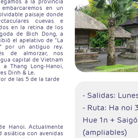
llegamos a la provincia
, embarcaremos en un
lvidable paisaje donde
ectaculares cuevas e
os en la retina de los
pagoda de Bich Dong, a
bió el apelativo de "La
 por un antiguo rey.
és de almorzar, nos
igua capital de Vietnam
a a Thang Long-Hanoi,
es Dinh & Le.
or de las 5 de la tarde
- Salidas: Lune
- Ruta: Ha noi 
Hue 1n + Saigó
de Hanoi. Actualmente
(ampliables)
d asiática con avenidas