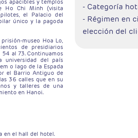
agos apacibles y templos
- Categoría hote
de Ho Chi Minh (visita
ilotes, el Palacio del
- Régimen en ci
pilar único y la pagoda
elección del cl
 prisión-museo Hoa Lo,
entos de presidiarios
 54 al 73. Continuamos
a universidad del país
iem o lago de la Espada
or el Barrio Antiguo de
as 36 calles que en su
nos y talleres de una
amiento en Hanoi.
en el hall del hotel.